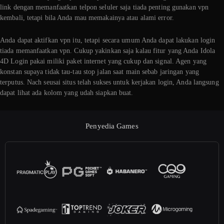
link dengan memanfaatkan telpon seluler saja tiada penting gunakan vpn
kembali, tetapi bila Anda mau memakainya atau alami error.
Anda dapat aktifkan vpn itu, tetapi secara umum Anda dapat lakukan login
tiada memanfaatkan vpn. Cukup yakinkan saja kalau fitur yang Anda Idola
4D Login pakai miliki paket internet yang cukup dan signal. Agen yang
konstan supaya tidak tau-tau stop jalan saat main sebab jaringan yang
terputus. Nach seusai situs telah sukses untuk kerjakan login, Anda langsung
dapat lihat ada kolom yang udah siapkan buat.
Penyedia Games