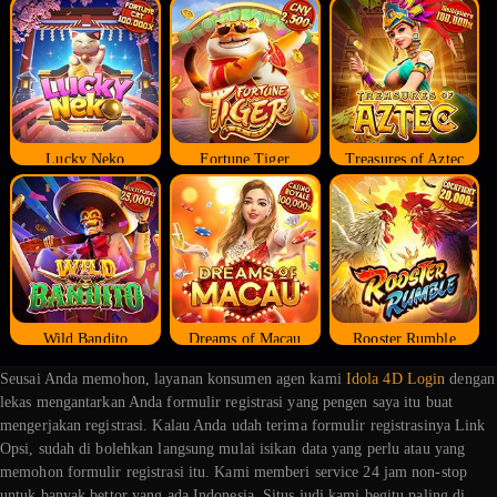
Lucky Neko
Fortune Tiger
Treasures of Aztec
Wild Bandito
Dreams of Macau
Rooster Rumble
Seusai Anda memohon, layanan konsumen agen kami
Idola 4D Login
dengan
lekas mengantarkan Anda formulir registrasi yang pengen saya itu buat
mengerjakan registrasi. Kalau Anda udah terima formulir registrasinya Link
Opsi, sudah di bolehkan langsung mulai isikan data yang perlu atau yang
memohon formulir registrasi itu. Kami memberi service 24 jam non-stop
untuk banyak bettor yang ada Indonesia. Situs judi kami begitu paling di