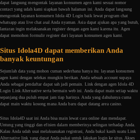
dapat langsung mengontak layanan konsumen agen kami sesuai nomor
contact yang udah kami siapkan bawah halaman ini. Anda dapat langsung
mengontak layanan konsumen Idola 4D Login baik lewat program chat
whatsapp atau live chat asal Anda nyaman. Asia dapat ajukan apa yang butuh,
lantaran ingin melaksanakan register dengan agen kami karena itu. Agen
dapat memohon formulir register dari layanan konsumen agen kami.
Situs Idola4D dapat memberikan Anda
banyak keuntungan
Sejumlah data yang mohon cuman sederhana hanya itu. layanan konsumen
agen kami dengan selekas mungkin berikan. Anda sebuah account supaya
Anda sebagai pendaftar dapat sah jadi pemain. Link dengan agen Idola 4D
Login Link Alternative serta bermain web ini. Anda dapat main setiap waktu
sepanjang dua puluh empat jam tiap harinya. Anda yang dahulunya cuma
dapat main waktu kosong mana Anda baru dapat datang area casino.
Situs Idola4D saat ini Anda bisa main lewat cara online dan mendapat.
Untung yang tinggi dan efisien dalam memberinya selingan terhadap Anda.
Kalau Anda udah usai melaksanakan registrasi, Anda bakal kasih suatu Link
Alternative link yang dapat Anda pakai untuk lakukan login ke situs. Akses