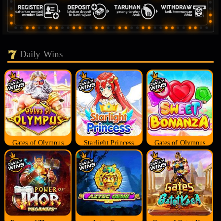
Daily Wins
Gates of Olympus
Starlight Princess
Gates of Olympus