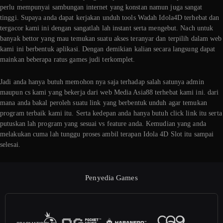
perlu mempunyai sambungan internet yang konstan namun juga sangat
tinggi. Supaya anda dapat kerjakan unduh tools Wadah Idola4D terhebat dan
tergacor kami ini dengan sangatlah lah instant serta mengebut. Nach untuk
banyak bettor yang mau temukan suatu akses teranyar dan terpilih dalam web
kami ini berbentuk aplikasi. Dengan demikian kalian secara langsung dapat
mainkan beberapa ratus games judi terkomplet.
Jadi anda hanya butuh memohon nya saja terhadap salah satunya admin
maupun cs kami yang bekerja dari web Media Asia88 terhebat kami ini. dari
mana anda bakal peroleh suatu link yang berbentuk unduh agar temukan
program terbaik kami itu. Serta kedepan anda hanya butuh click link itu serta
putuskan lah program yang sesuai vs feature anda. Kemudian yang anda
melakukan cuma lah tunggu proses ambil terapan Idola 4D Slot itu sampai
selesai.
Penyedia Games